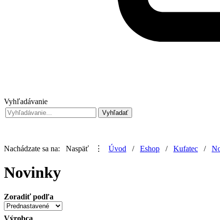
Vyhľadávanie
Nachádzate sa na:
Naspäť
⋮
Úvod
/
Eshop
/
Kufatec
/
No
Novinky
Zoradiť podľa
Výrobca