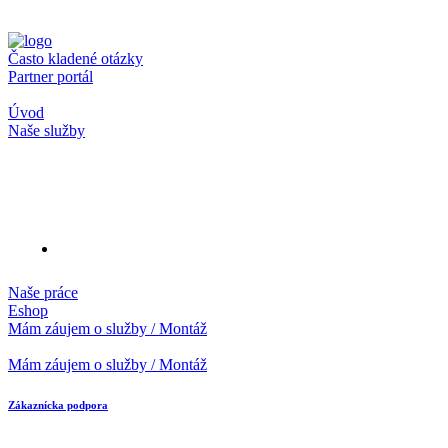
Často kladené otázky
Partner portál
Úvod
Naše služby
Naše práce
Eshop
Mám záujem o služby / Montáž
Mám záujem o služby / Montáž
Zákaznícka podpora