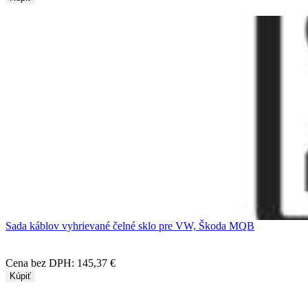
Sada káblov vyhrievané čelné sklo pre VW, Škoda MQB
Cena bez DPH:
145,37 €
Kúpiť