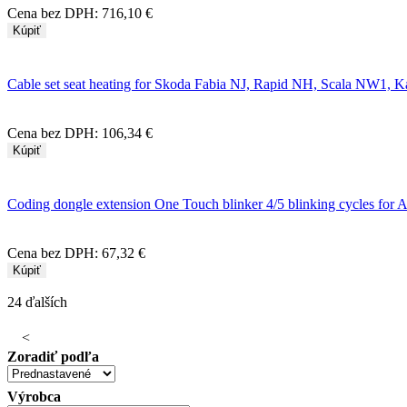
Cena bez DPH:
716,10 €
Kúpiť
Cable set seat heating for Skoda Fabia NJ, Rapid NH, Scala NW1,
Cena bez DPH:
106,34 €
Kúpiť
Coding dongle extension One Touch blinker 4/5 blinking cycles for 
Cena bez DPH:
67,32 €
Kúpiť
24 ďalších
<
Zoradiť podľa
Výrobca