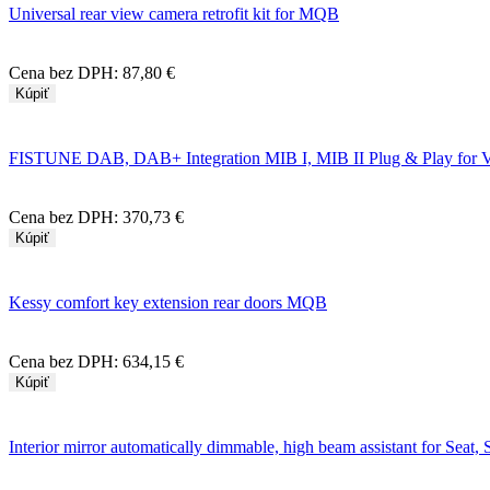
Universal rear view camera retrofit kit for MQB
Cena bez DPH:
87,80 €
Kúpiť
FISTUNE DAB, DAB+ Integration MIB I, MIB II Plug & Play for
Cena bez DPH:
370,73 €
Kúpiť
Kessy comfort key extension rear doors MQB
Cena bez DPH:
634,15 €
Kúpiť
Interior mirror automatically dimmable, high beam assistant for Seat,