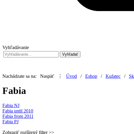
Vyhľadávanie
Nachádzate sa na:
Naspäť
⋮
Úvod
/
Eshop
/
Kufatec
/
Sk
Fabia
Fabia NJ
Fabia until 2010
Fabia from 2011
Fabia PJ
Zobraziť rozšírený filter >>