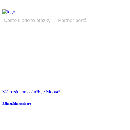
Často kladené otázky
Partner portál
Úv
Na
Mám záujem o služby / Montáž
Zákaznícka podpora